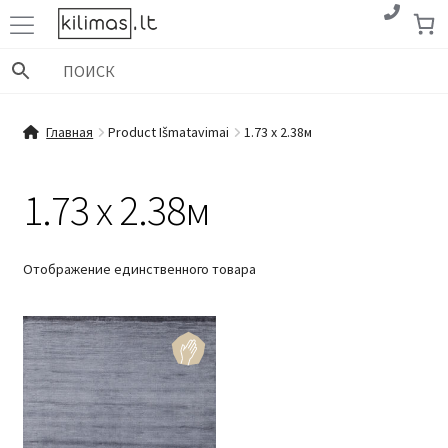
Перейти
Перейти
к
к
навигации
содержимому
Главная
Product Išmatavimai
1.73 x 2.38м
1.73 x 2.38м
Отображение единственного товара