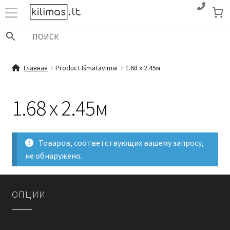
Перейти
Перейти
к
к
навигации
содержимому
Главная
Product Išmatavimai
1.68 x 2.45м
1.68 x 2.45м
Товаров, соответствующих вашему запросу,
не обнаружено.
OПЦИИ