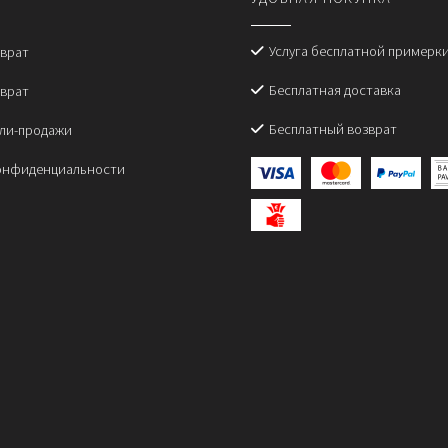
ожно
ыбрать
а
Услуга бесплатной примерк
зврат
транице
Бесплатная доставка
зврат
овара.
Бесплатный возврат
пли-продажи
онфиденциальности