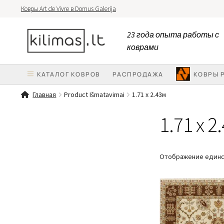
Ковры Art de Vivre в Domus Galerija
Перейти
Перейти
23 года опыта работы с
к
к
коврами
навигации
содержимому
КАТАЛОГ КОВРОВ
PАСПРОДАЖА
КОВРЫ 
Главная
Product Išmatavimai
1.71 x 2.43м
1.71 x 2
Отображение единс