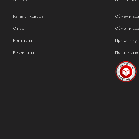
м
в
н
Каталог ковров
Обмен и во
с
О нас
Обмен и во
т
Контакты
Правила ку
Реквизиты
Политика к