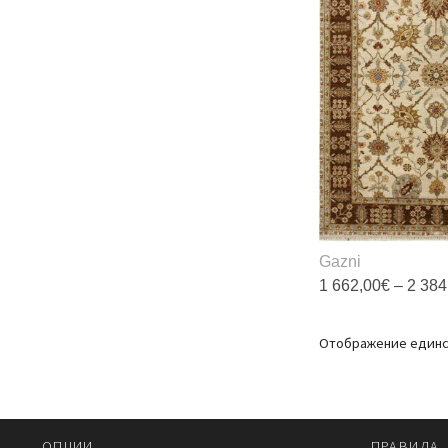
Gazni
1 662,00
€
–
2 384
Э
т
Отображение единс
и
н
в
О
OПЦИИ
ПРАВИЛА