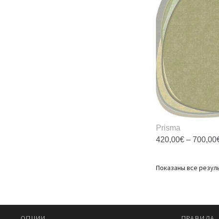
Prisma
420,00
€
–
700,00
Э
т
Показаны все резуль
и
н
в
О
OПЦИИ
ПРАВИЛА