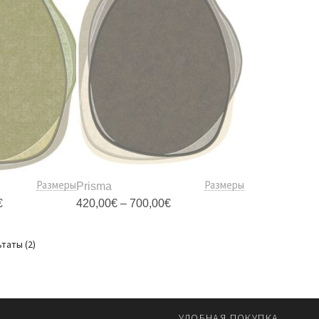
Размеры
Размеры
Prisma
Диапазон
Диапазон
€
420,00
€
–
700,00
€
цен:
цен:
420,00€
420,00€
тот
Этот
–
–
Сортировка:
овар
товар
таты (2)
700,00€
700,00€
по
меет
имеет
популярности
есколько
несколько
ариаций.
вариаций.
пции
Опции
УДОБНАЯ ПОКУПКА