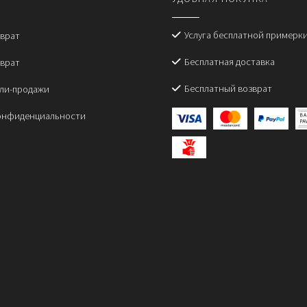
ожно
можно
ыбрать
выбрать
а
на
Услуга бесплатной примерк
зврат
транице
странице
Бесплатная доставка
зврат
овара.
товара.
Бесплатный возврат
пли-продажи
онфиденциальности