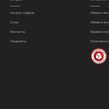
м
в
н
Каталог ковров
Обмен и во
с
О нас
Обмен и во
т
Контакты
Правила ку
Реквизиты
Политика к