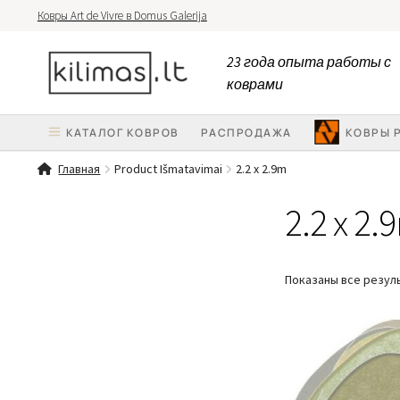
Ковры Art de Vivre в Domus Galerija
Перейти
Перейти
23 года опыта работы с
к
к
коврами
навигации
содержимому
КАТАЛОГ КОВРОВ
PАСПРОДАЖА
КОВРЫ 
Главная
Product Išmatavimai
2.2 x 2.9m
2.2 x 2.
Показаны все резуль