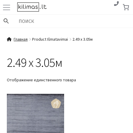
Перейти
Перейти
к
к
навигации
содержимому
Главная
Product Išmatavimai
2.49 x 3.05м
2.49 x 3.05м
Отображение единственного товара