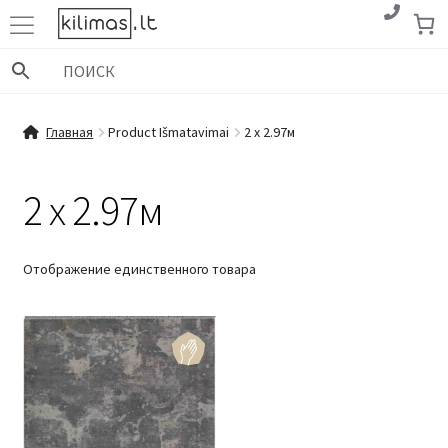
Перейти
Перейти
к
к
навигации
содержимому
Главная
Product Išmatavimai
2 x 2.97м
2 x 2.97м
Отображение единственного товара