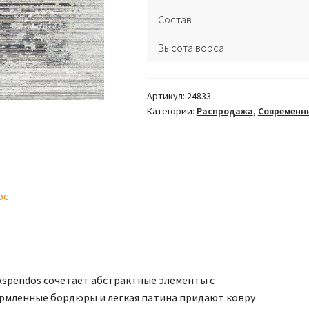
Состав
Высота ворса
Артикул:
24833
Категории:
Pаспродажа
,
Современн
ос
Aspendos сочетает абстрактные элементы с
ормленные бордюры и легкая патина придают ковру