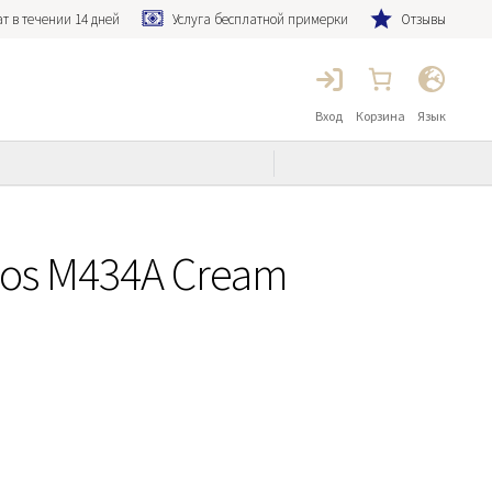
т в течении 14 дней
Услуга бесплатной примерки
Отзывы
Вход
Корзина
Язык
os M434A Cream
льная
кущая
на:
0,00€.