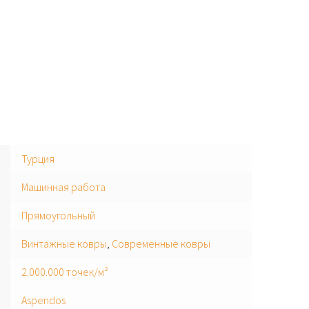
Турция
Машинная работа
Прямоугольный
Винтажные ковры
,
Современные ковры
2.000.000 точек/м²
Aspendos