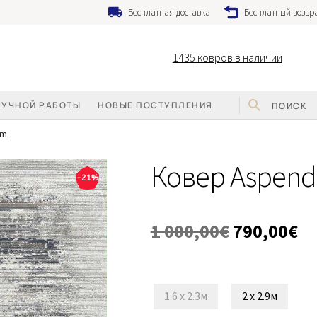
Бесплатная доставка
Бесплатный возвра
1435
ковров в наличии
РУЧНОЙ РАБОТЫ
НОВЫЕ ПОСТУПЛЕНИЯ
am
Ковер Aspend
-21%
Первонача
Те
1 000,00
€
790,00
€
цена
це
составляла
79
1.6 x 2.3м
2 x 2.9м
1