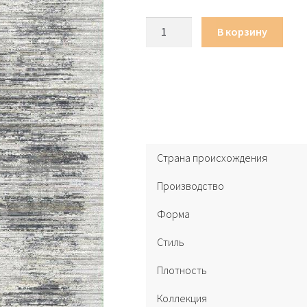
000,00€.
Количество
В корзину
товара
Ковер
Aspendos
M434A
Cream
Страна происхождения
Производство
Форма
Стиль
Плотность
Коллекция