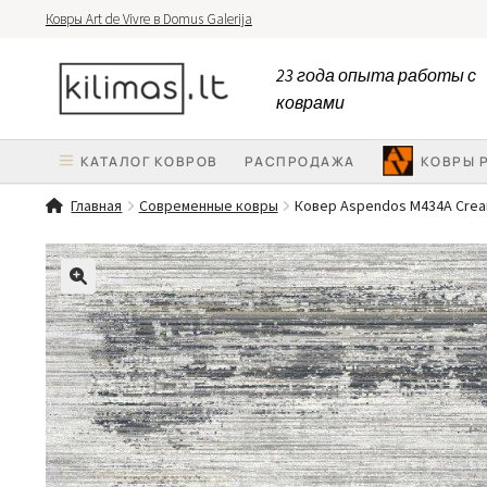
Ковры Art de Vivre в Domus Galerija
Перейти
Перейти
23 года опыта работы с
к
к
коврами
навигации
содержимому
КАТАЛОГ КОВРОВ
PАСПРОДАЖА
КОВРЫ 
Главная
Современные ковры
Ковер Aspendos M434A Cre
🔍