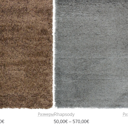
Размеры
Ра
Rhapsody
Диапазон
Диапазон
0
€
50,00
€
–
570,00
€
цен:
цен: