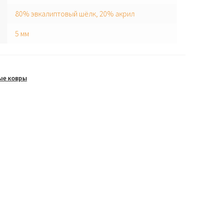
80% эвкалиптовый шёлк, 20% акрил
5 мм
ые ковры