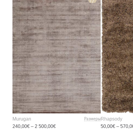
Размеры
Murugan
Rhapsody
Диапазон
240,00
€
–
2 500,00
€
50,00
€
–
570,0
цен: