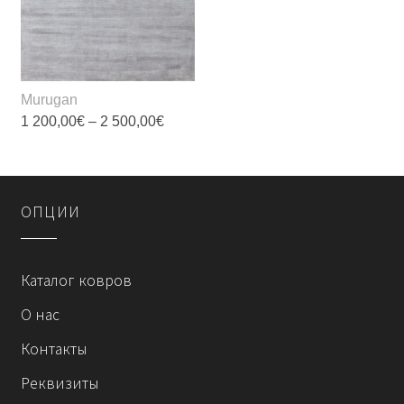
на
на
странице
странице
товара.
товара.
Murugan
Диапазон
1 200,00
€
–
2 500,00
€
цен:
1
Этот
200,00€
товар
–
2
имеет
500,00€
OПЦИИ
несколько
вариаций.
Опции
Каталог ковров
можно
выбрать
О нас
на
Контакты
странице
товара.
Реквизиты