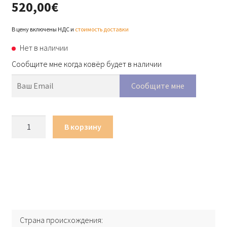
520,00
€
В цену включены НДС и
стоимость доставки
Нет в наличии
Сообщите мне когда ковёр будет в наличии
Количество
В корзину
товара
Ковер
Louis
de
Poortere
Cracks-
8723
Страна происхождения
Dark