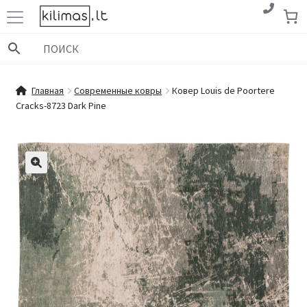
Перейти
Перейти
к
к
навигации
содержимому
Главная
Современные ковры
Ковер Louis de Poortere
Cracks-8723 Dark Pine
🔍