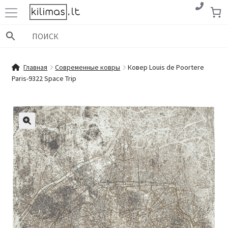
Перейти
Перейти
к
к
навигации
содержимому
Главная
Современные ковры
Ковер Louis de Poortere
Paris-9322 Space Trip
🔍