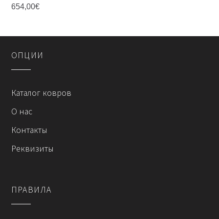
654,00
€
Этот
товар
имеет
OПЦИИ
несколько
вариаций.
Опции
Каталог ковров
можно
выбрать
О нас
на
Контакты
странице
товара.
Реквизиты
ПРАВИЛА