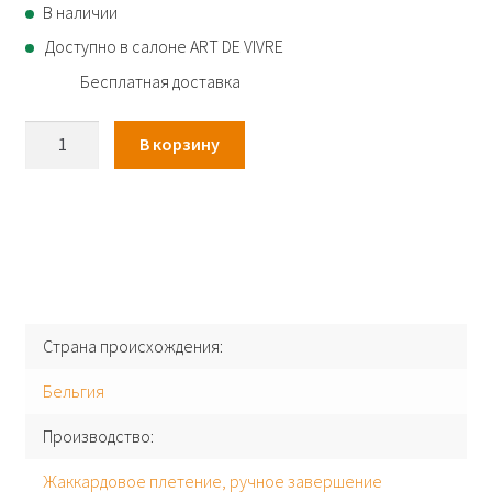
В наличии
Доступно в салоне ART DE VIVRE
Бесплатная доставка
Количество
В корзину
товара
Ковер
Louis
de
Poortere
Paris-
9322
Страна происхождения
Space
Trip
Бельгия
Производство
Жаккардовое плетение, ручное завершение