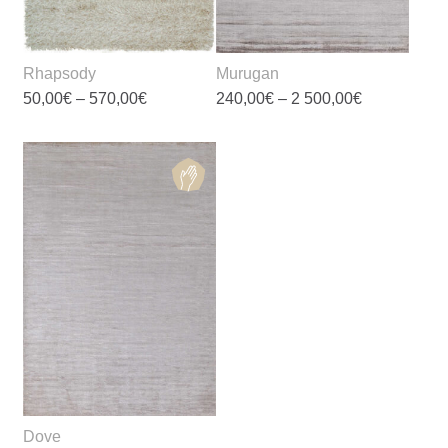
Rhapsody
Murugan
Диапазон
Диапазон
50,00
€
–
570,00
€
240,00
€
–
2 500,00
€
цен:
цен:
50,00€
240,00€
Этот
Этот
–
–
товар
товар
570,00€
2
500,00€
имеет
имеет
несколько
несколько
вариаций.
вариаций.
Опции
Опции
можно
можно
выбрать
выбрать
на
на
странице
странице
товара.
товара.
Dove