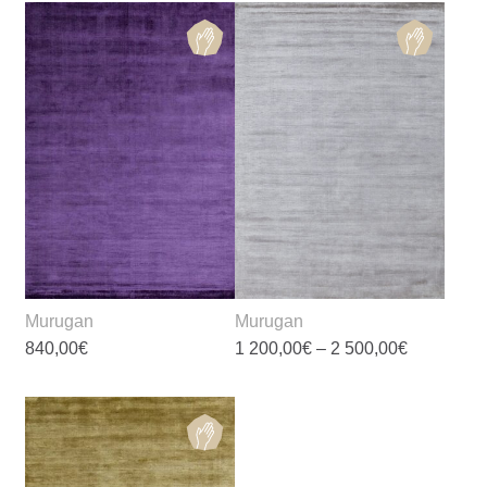
Murugan
Murugan
Диапазон
840,00
€
1 200,00
€
–
2 500,00
€
цен:
1
Этот
Этот
200,00€
товар
товар
–
2
имеет
имеет
500,00€
несколько
несколько