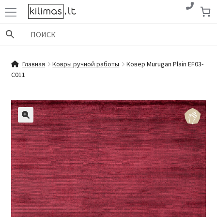
Перейти
Перейти
к
к
навигации
содержимому
Главная
Ковры ручной работы
Ковер Murugan Plain EF03-
C011
🔍