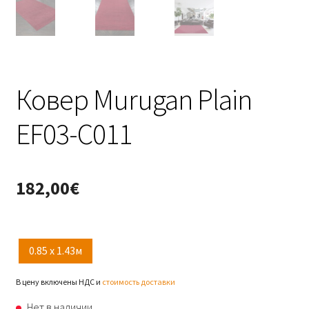
Ковер Murugan Plain
EF03-C011
182,00
€
0.85 x 1.43м
В цену включены НДС и
стоимость доставки
Нет в наличии