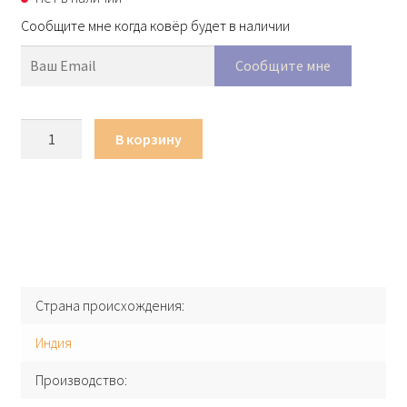
Сообщите мне когда ковёр будет в наличии
Количество
В корзину
товара
Ковер
Murugan
Plain
EF03-
C011
Страна происхождения
Индия
Производство