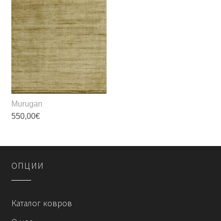
вариаций.
вариаций.
Опции
Опции
можно
можно
выбрать
выбрать
на
на
странице
странице
товара.
товара.
Murugan
550,00
€
Этот
товар
имеет
OПЦИИ
несколько
вариаций.
Опции
Каталог ковров
можно
выбрать