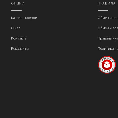
OПЦИИ
ПРАВИЛА
вариаций.
Опции
можно
Каталог ковров
Обмен и во
выбрать
О нас
Обмен и во
на
странице
Контакты
Правила ку
товара.
Реквизиты
Политика к