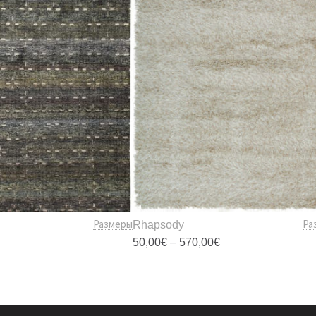
Размеры
Ра
Rhapsody
Диапазон
50,00
€
–
570,00
€
цен:
50,00€
Этот
Этот
–
товар
товар
570,00€
имеет
имеет
несколько
несколько