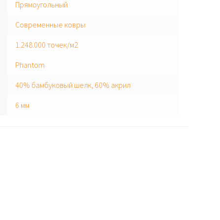
Прямоугольный
Современные ковры
1.248.000 точек/м2
Phantom
40% бамбуковый шелк, 60% акрил
6 мм