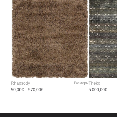
Размеры
Rhapsody
Theko
Диапазон
50,00
€
–
570,00
€
5 000,00
€
цен:
50,00€
Этот
–
товар
570,00€
имеет
несколько