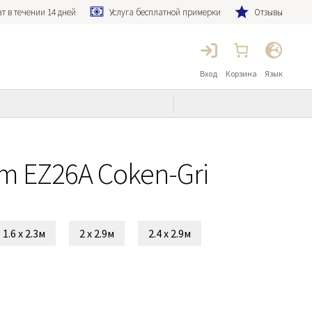
т в течении 14 дней
Услуга бесплатной примерки
Отзывы
Вход
Корзина
Язык
m EZ26A Coken-Gri
1.6 x 2.3м
2 x 2.9м
2.4 x 2.9м