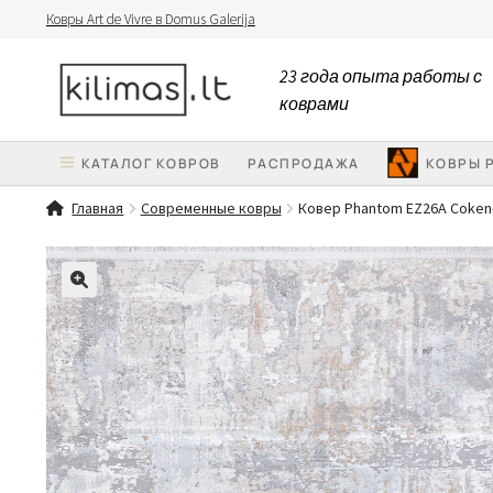
Ковры Art de Vivre в Domus Galerija
Перейти
Перейти
23 года опыта работы с
к
к
коврами
навигации
содержимому
КАТАЛОГ КОВРОВ
PАСПРОДАЖА
КОВРЫ 
Главная
Современные ковры
Ковер Phantom EZ26A Coken-
🔍