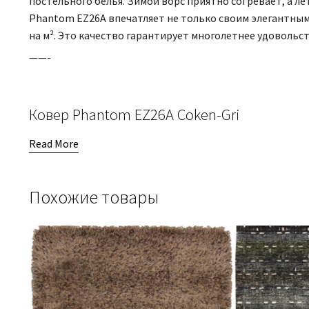
постельного белья. Зимой ворс приятно согревает, а л
Phantom EZ26A впечатляет не только своим элегантным 
на м². Это качество гарантирует многолетнее удовольс
——-
Ковер Phantom EZ26A Coken-Gri
Read More
Похожие товары