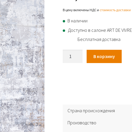
В цену включены НДС и
стоимость доставки
В наличии
Доступно в салоне ART DE VIVRE
Бесплатная доставка
Количество
В корзину
товара
Ковер
Phantom
EZ26A
Coken-
Gri
Страна происхождения
Производство